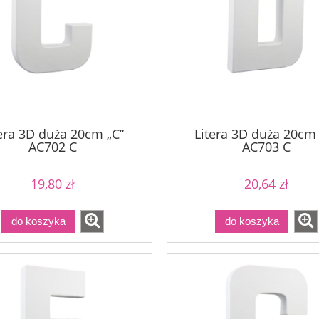
tera 3D duża 20cm „C”
Litera 3D duża 20cm
AC702 C
AC703 C
19,80 zł
20,64 zł
do koszyka
do koszyka