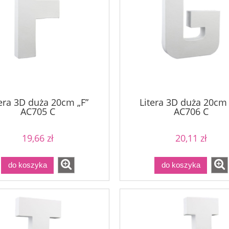
tera 3D duża 20cm „F”
Litera 3D duża 20cm
AC705 C
AC706 C
19,66 zł
20,11 zł
do koszyka
do koszyka