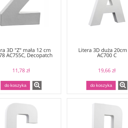
era 3D "Z" mała 12 cm
Litera 3D duża 20cm 
78 AC755C, Decopatch
AC700 C
11,78 zł
19,66 zł
do koszyka
do koszyka