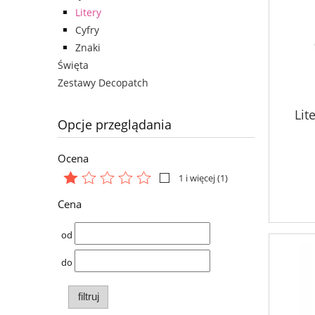
Litery
Cyfry
Znaki
Święta
Zestawy Decopatch
Lit
Opcje przeglądania
Ocena
1 i więcej
(1)
Cena
od
do
filtruj