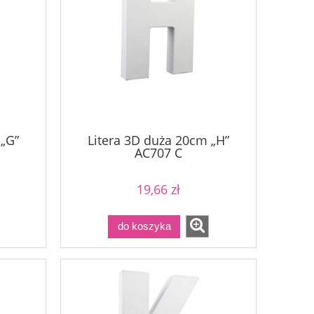
 „G”
Litera 3D duża 20cm „H”
AC707 C
19,66 zł
do koszyka