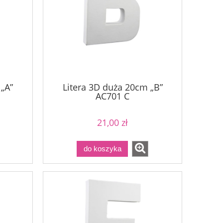
„A”
Litera 3D duża 20cm „B”
AC701 C
21,00 zł
do koszyka