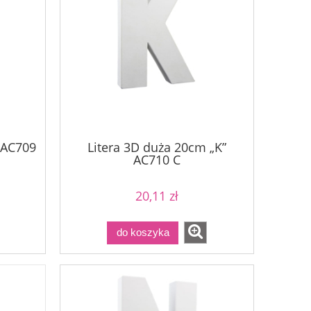
 AC709
Litera 3D duża 20cm „K”
AC710 C
20,11 zł
do koszyka