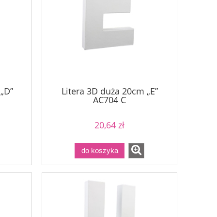
 „D”
Litera 3D duża 20cm „E”
AC704 C
20,64 zł
do koszyka