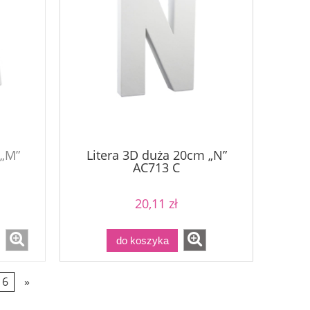
 „M”
Litera 3D duża 20cm „N”
AC713 C
20,11 zł
do koszyka
6
»