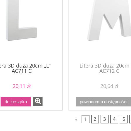
tera 3D duża 20cm „L”
Litera 3D duża 20cm
AC711 C
AC712 C
20,11 zł
20,64 zł
do koszyka
powiadom o dostępności
«
1
2
3
4
5