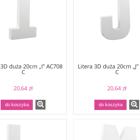
a 3D duża 20cm „I” AC708
Litera 3D duża 20cm „J”
C
C
20,64 zł
20,64 zł
do koszyka
do koszyka