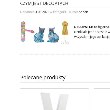
CZYM JEST DECOPTACH
Dodano:
03-03-2022
w kategorii:
-
autor:
Adrian
DECOPATCH
to figlarn
cienki ale jednocześnie 
wszystkim jego aplikacj
Polecane produkty