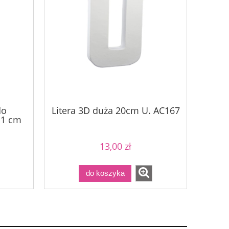
do
Litera 3D duża 20cm U. AC167
x 1 cm
13,00 zł
do koszyka