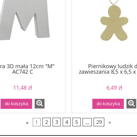
era 3D mała 12cm "M"
Piernikowy ludzik 
AC742 C
zawieszania 8,5 x 6,5 
NO039 C
11,48 zł
6,49 zł
do koszyka
do koszyka
«
1
2
3
4
5
...
29
»