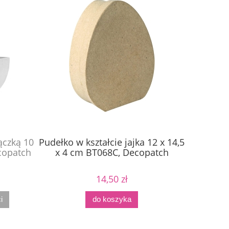
ączką 10
Pudełko w kształcie jajka 12 x 14,5
Pudełko w
copatch
x 4 cm BT068C, Decopatch
4 x 12,
14,50 zł
i
do koszyka