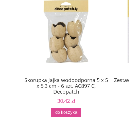
Skorupka Jajka wodoodporna 5 x 5
Zesta
x 5,3 cm - 6 szt. AC897 C,
Decopatch
30,42 zł
do koszyka