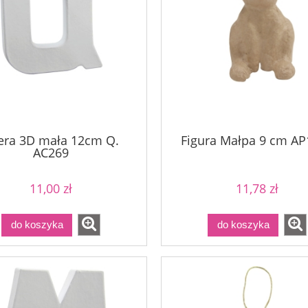
tera 3D mała 12cm Q.
Figura Małpa 9 cm A
AC269
11,00 zł
11,78 zł
do koszyka
do koszyka