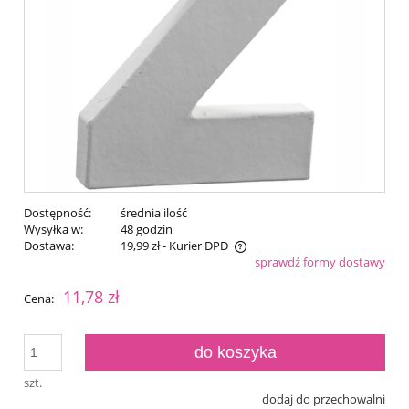
Dostępność:
średnia ilość
Wysyłka w:
48 godzin
Dostawa:
19,99 zł
- Kurier DPD
sprawdź formy dostawy
Cena nie zawiera ewentualnych kosztów płatności
11,78 zł
Cena:
do koszyka
szt.
dodaj do przechowalni