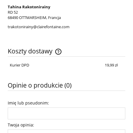
Tahina Rakotonirainy
RD 52
68490 OTTMARSHEIM, Francja
trakotonirainy@clairefontaine.com
Koszty dostawy
Cena nie zawiera ewentualnych kosztów płatności
Kurier DPD
19,99 zł
Opinie o produkcie (0)
Imię lub pseudonim:
Twoja opinia: