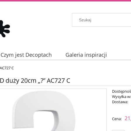
Czym jest Decoptach
Galeria inspiracji
 AC727 C
D duży 20cm „?” AC727 C
Dostępnoś
Wysyłka w
Dostawa:
Cena nie zaw
21
Cena:
płatności