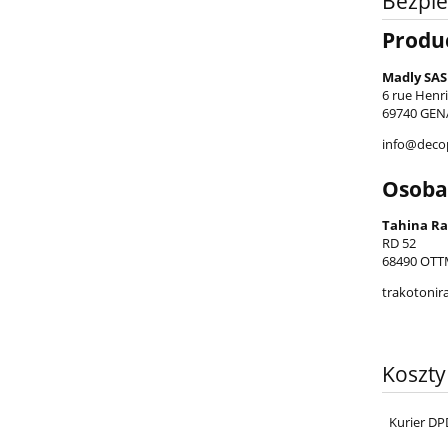
Bezpi
Produ
Madly SAS
6 rue Henr
69740 GENA
info@deco
Osoba
Tahina Ra
RD 52
68490 OTT
trakotonir
Koszt
Kurier DP