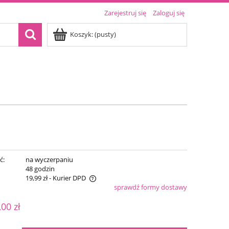
Zarejestruj się
Zaloguj się
Koszyk:
(pusty)
ć:
na wyczerpaniu
:
48 godzin
19,99 zł
- Kurier DPD
sprawdź formy dostawy
iera ewentualnych kosztów
,00 zł