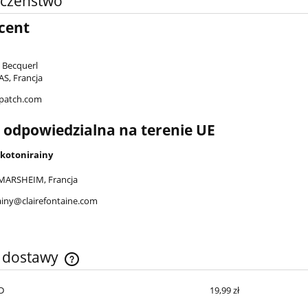
eczeństwo
cent
i Becquerl
S, Francja
patch.com
 odpowiedzialna na terenie UE
kotonirainy
MARSHEIM, Francja
ainy@clairefontaine.com
y dostawy
D
19,99 zł
Cena nie zawiera ewentualnych kosztów
płatności