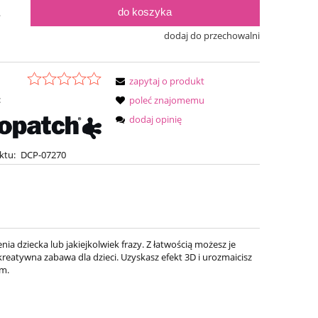
do koszyka
.
dodaj do przechowalni
zapytaj o produkt
:
poleć znajomemu
dodaj opinię
ktu:
DCP-07270
ia dziecka lub jakiejkolwiek frazy. Z łatwością możesz je
reatywna zabawa dla dzieci. Uzyskasz efekt 3D i urozmaicisz
em.