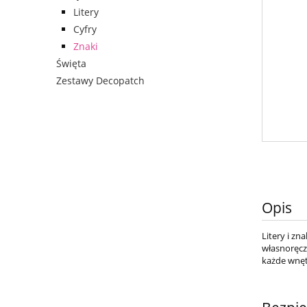
Litery
Cyfry
Znaki
Święta
Zestawy Decopatch
Opis
Litery i zn
własnoręcz
każde wnęt