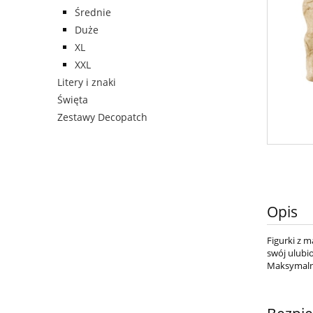
Średnie
Duże
XL
XXL
Litery i znaki
Święta
Zestawy Decopatch
Opis
Figurki z 
swój ulubio
Maksymalny