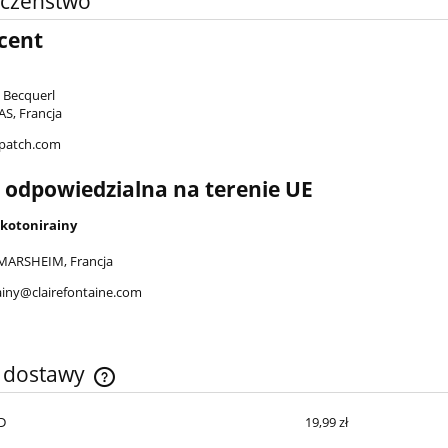
eczeństwo
cent
i Becquerl
S, Francja
patch.com
 odpowiedzialna na terenie UE
kotonirainy
MARSHEIM, Francja
ainy@clairefontaine.com
y dostawy
D
19,99 zł
Cena nie zawiera ewentualnych kosztów
płatności