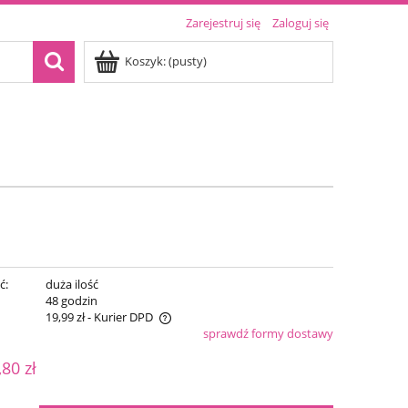
Zarejestruj się
Zaloguj się
Koszyk:
(pusty)
ć:
duża ilość
:
48 godzin
19,99 zł
- Kurier DPD
sprawdź formy dostawy
iera ewentualnych kosztów
,80 zł