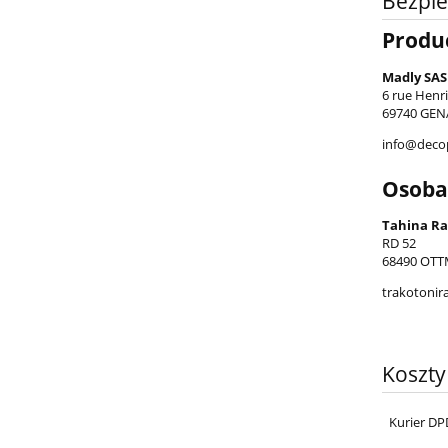
Bezpi
Produ
Madly SAS
6 rue Henr
69740 GENA
info@deco
Osoba
Tahina Ra
RD 52
68490 OTT
trakotonir
Koszt
Kurier DP