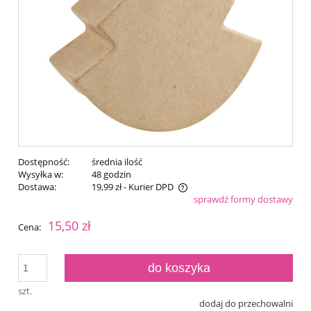
Dostępność:
średnia ilość
Wysyłka w:
48 godzin
Dostawa:
19,99 zł
- Kurier DPD
sprawdź formy dostawy
Cena nie zawiera ewentualnych kosztów płatności
15,50 zł
Cena:
do koszyka
szt.
dodaj do przechowalni