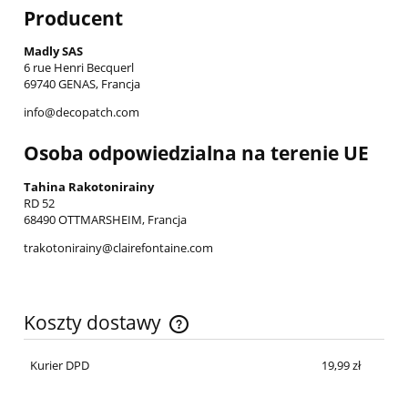
Producent
Madly SAS
6 rue Henri Becquerl
69740 GENAS, Francja
info@decopatch.com
Osoba odpowiedzialna na terenie UE
Tahina Rakotonirainy
RD 52
68490 OTTMARSHEIM, Francja
trakotonirainy@clairefontaine.com
Koszty dostawy
Cena nie zawiera ewentualnych kosztów płatności
Kurier DPD
19,99 zł