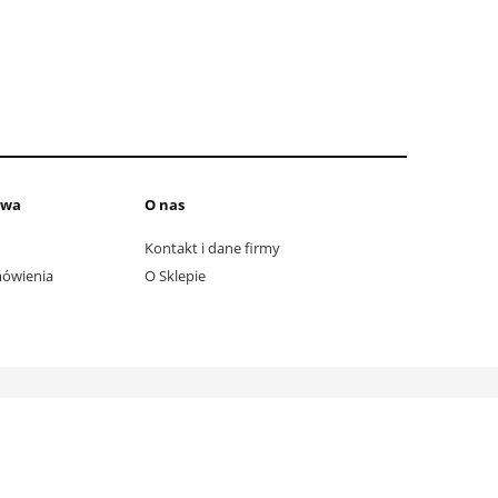
awa
O nas
Kontakt i dane firmy
amówienia
O Sklepie